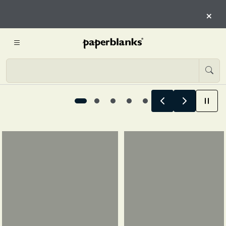
CAPITOLO DI TE
×
ESPLORA IL PIANIFICATORE DI 12 MESI
Progettato per ogni capitolo di te, 1 / 5