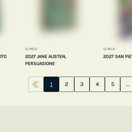
12 MESI
12 MESI
OTO
2027 JANE AUSTEN,
2027 SAN PI
PERSUASIONE
1
2
3
4
5
...