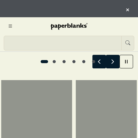
QUI
×
INIZIA L’ESPLORAZIONE
Le storie estive iniziano qui, 1 / 6