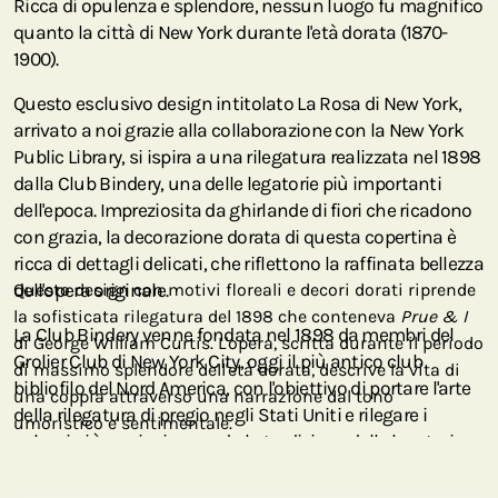
Ricca di opulenza e splendore, nessun luogo fu magnifico
quanto la città di New York durante l'età dorata (1870-
1900).
Questo esclusivo design intitolato La Rosa di New York,
arrivato a noi grazie alla collaborazione con la New York
Public Library, si ispira a una rilegatura realizzata nel 1898
dalla Club Bindery, una delle legatorie più importanti
dell'epoca. Impreziosita da ghirlande di fiori che ricadono
con grazia, la decorazione dorata di questa copertina è
ricca di dettagli delicati, che riflettono la raffinata bellezza
dell'opera originale.
Questo design con motivi floreali e decori dorati riprende
la sofisticata rilegatura del 1898 che conteneva
Prue & I
La Club Bindery venne fondata nel 1898 da membri del
di George William Curtis. L'opera, scritta durante il periodo
Grolier Club di New York City, oggi il più antico club
di massimo splendore dell'età dorata, descrive la vita di
bibliofilo del Nord America, con l'obiettivo di portare l'arte
una coppia attraverso una narrazione dal tono
della rilegatura di pregio negli Stati Uniti e rilegare i
umoristico e sentimentale.
volumi più preziosi secondo la tradizione delle legatorie
europee. La copertina originale qui riprodotta conteneva il
libro
Prue & I
di George William Curtis (1824-1892),