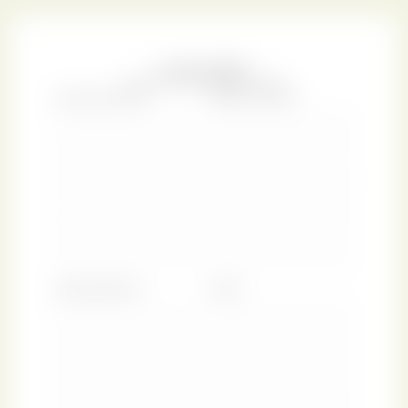
scrittore e riformatore americano molto amato dalla
società newyorchese. L'opera, scritta durante il periodo di
massimo splendore dell'età dorata, descrive la vita
quotidiana di una coppia attraverso una narrazione dal
tono umoristico e sentimentale, offrendo uno sguardo
dolce-amaro sulla vita e l'amore.
Sebbene oggi questa copia di
Prue & I
si trovi presso la
New York Public Library, un tempo faceva parte della
biblioteca personale di William Augustus Spencer, un
uomo ricco e appassionato di libri di pregio che donò la
sua enorme collezione alla biblioteca di New York dopo
aver visto il nuovo magnifico edificio centrale, non
ancora terminato. La biblioteca ricevette la collezione e
una generosa donazione destinata a istituire la Spencer
Collection in seguito alla tragica scomparsa di Spencer
nel naufragio del Titanic. Questa istituzione è dedicata
alla conservazione della storia materiale della parola
illustrata e dell'arte della rilegatura, un impegno che