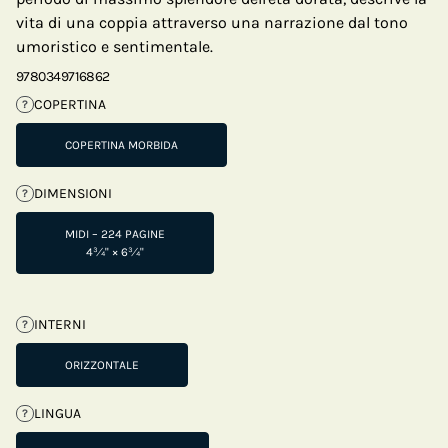
vita di una coppia attraverso una narrazione dal tono
umoristico e sentimentale.
9780349716862
COPERTINA
?
COPERTINA MORBIDA
DIMENSIONI
?
MIDI – 224 PAGINE
4¾" × 6¾"
INTERNI
?
ORIZZONTALE
LINGUA
?