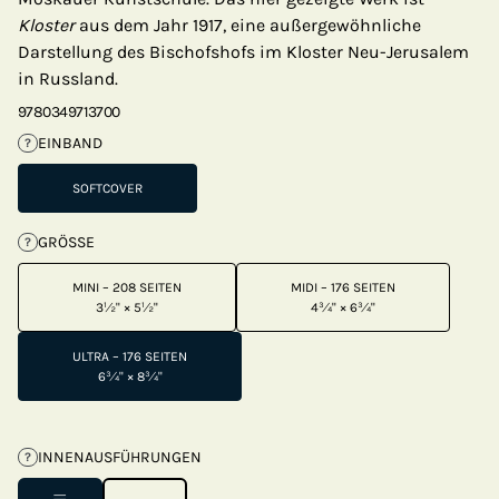
Kloster
aus dem Jahr 1917, eine außergewöhnliche
Darstellung des Bischofshofs im Kloster Neu-Jerusalem
in Russland.
9780349713700
EINBAND
?
SOFTCOVER
GRÖSSE
?
MINI – 208 SEITEN
MIDI – 176 SEITEN
3½" × 5½"
4¾" × 6¾"
ULTRA – 176 SEITEN
6¾" × 8¾"
INNENAUSFÜHRUNGEN
?