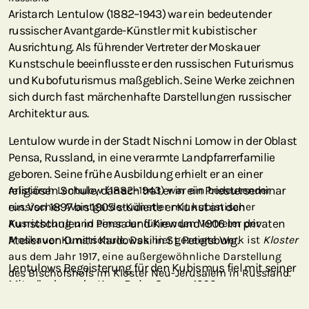
Aristarch Lentulow (1882–1943) war ein bedeutender
russischer Avantgarde-Künstler mit kubistischer
Ausrichtung. Als führender Vertreter der Moskauer
Kunstschule beeinflusste er den russischen Futurismus
und Kubofuturismus maßgeblich. Seine Werke zeichnen
sich durch fast märchenhafte Darstellungen russischer
Architektur aus.
Lentulow wurde in der Stadt Nischni Lomow in der Oblast
Pensa, Russland, in eine verarmte Landpfarrerfamilie
geboren. Seine frühe Ausbildung erhielt er an einer
religiösen Schule, danach trat er in ein Priesterseminar
Aristarch Lentulow (1882–1943) war ein bedeutender
ein. Von 1897 bis 1905 studierte er Kunst an den
russischer Avantgarde-Künstler mit kubistischer
Kunstschulen in Pensa und Kiew und 1906 im privaten
Ausrichtung und einer der führenden Vertreter der
Atelier von Dmitri Kardowski in St. Petersburg.
Moskauer Kunstschule. Das hier gezeigte Werk ist
Kloster
aus dem Jahr 1917, eine außergewöhnliche Darstellung
Lentulows Begeisterung für den Kubismus fiel mit seiner
des Bischofshofs im Kloster Neu-Jerusalem in Russland.
Mitgründung der Karo-Bube-Gruppe 1909 zusammen,
deren Mitglieder die Avantgarde-Kunst in Russland