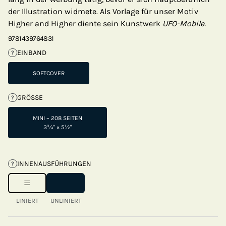
der Illustration widmete. Als Vorlage für unser Motiv
Higher and Higher diente sein Kunstwerk
UFO-Mobile.
9781439764831
EINBAND
?
SOFTCOVER
GRÖSSE
?
MINI – 208 SEITEN
3¾" × 5½"
INNENAUSFÜHRUNGEN
?
LINIERT
UNLINIERT