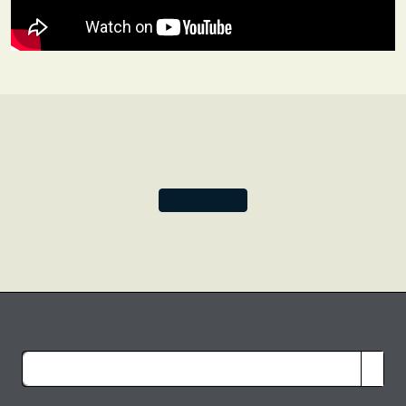
Kinderbuch mit dem Titel
Charles Piechart and the Case
of the Missing Pizza Slice
veröffentlicht.
Um ihrem reizenden Retro-Stil Rechnung zu tragen,
haben wir die Motive der Kollektion Retro Pop! nach
einigen unserer Lieblingshits aus den 1950er und 1960er
Jahren benannt. Als Vorlage für unser Motiv Higher and
Higher diente Comstocks Kunstwerk
UFO-Mobile.
Wir
hoffen, dass dieses Motiv, das die Stimmung der
spielerischen, fröhlichen Pop-Art von Comstock einfängt,
auch Ihre Kreativität beflügelt.