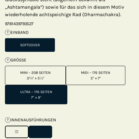
„Ashtamangala“) sowie für das sich in diesem Motiv
wiederholende achtspeichige Rad (Dharmachakra).
9781439793527
EINBAND
?
SOFTCOVER
GRÖSSE
?
MINI – 208 SEITEN
MIDI – 176 SEITEN
3¾" × 5½"
5" × 7"
ULTRA – 176 SEITEN
7" × 9"
INNENAUSFÜHRUNGEN
?