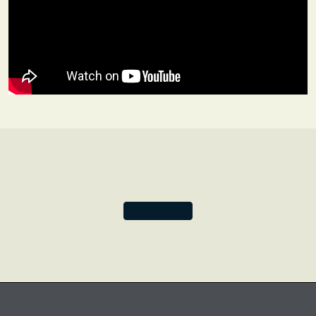
bekanntesten ist jedoch die runde Form des
achtspeichigen Rades. Das Dharma-Rad steht für das
Wissen und ist eines der acht Glückssymbole des
Buddhismus, die zusammen als Ashtamangala („ashta“
bedeutet „acht“) bekannt sind.
Das Notizbuch Heilige tibetische Stoffe ist eine
Hommage an die reichhaltige Tradition der indischen
Handweberei und an die sie praktizierenden Handwerker.