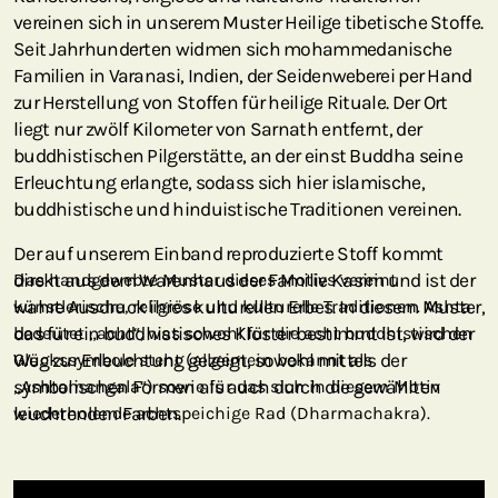
vereinen sich in unserem Muster Heilige tibetische Stoffe.
Seit Jahrhunderten widmen sich mohammedanische
Familien in Varanasi, Indien, der Seidenweberei per Hand
zur Herstellung von Stoffen für heilige Rituale. Der Ort
liegt nur zwölf Kilometer von Sarnath entfernt, der
buddhistischen Pilgerstätte, an der einst Buddha seine
Erleuchtung erlangte, sodass sich hier islamische,
buddhistische und hinduistische Traditionen vereinen.
Der auf unserem Einband reproduzierte Stoff kommt
direkt aus dem Warenhaus der Familie Kasim und ist der
Das handgewebte Muster dieses Motivs vereint
wahre Ausdruck ihres kulturellen Erbes. In diesem Muster,
künstlerische, religiöse und kulturelle Traditionen. Ashta
das für ein buddhistisches Kloster bestimmt ist, wird der
bedeutet „acht“, was sowohl für die acht buddhistischen
Weg zur Erleuchtung gezeigt, sowohl mittels der
Glückssymbole steht (allgemein bekannt als
symbolischen Formen als auch durch die gewählten
„Ashtamangala“) sowie für das sich in diesem Motiv
leuchtenden Farben.
wiederholende achtspeichige Rad (Dharmachakra).
Wie bei vielen Textilien dieser Art ist die Symbolik auch bei
unserem Ashta-Muster tiefgründig und vielfältig. Am