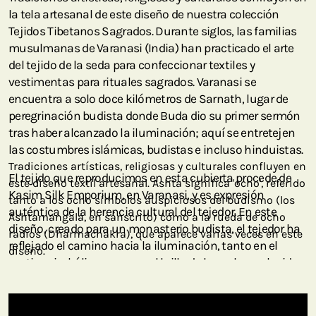
la tela artesanal de este diseño de nuestra colección
Tejidos Tibetanos Sagrados. Durante siglos, las familias
musulmanas de Varanasi (India) han practicado el arte
del tejido de la seda para confeccionar textiles y
vestimentas para rituales sagrados. Varanasi se
encuentra a solo doce kilómetros de Sarnath, lugar de
peregrinación budista donde Buda dio su primer sermón
tras haber alcanzado la iluminación; aquí se entretejen
las costumbres islámicas, budistas e incluso hinduistas.
Tradiciones artísticas, religiosas y culturales confluyen en
El tejido que reproducimos en esta cubierta procede de
este diseño textil artesanal. Ashta significa 'ocho', referido
Kasim Silk Emporium, en Varanasi, y es expresión
tanto a los ocho símbolos auspiciosos del budismo (los
auténtica de la herencia cultural del tejedor. En este
Ashtamangala, en sánscrito) como a la rueda de ocho
diseño, creado para un monasterio budista, el tejedor ha
radios (Dharmachakra), que aparece varias veces en este
reflejado el camino hacia la iluminación, tanto en el
diseño.
motivo simbólico como en el brillo de los colores elegidos.
Como muchos otros textiles de este tipo, nuestro diseño
Ashta esconde un profundo y variado simbolismo. El