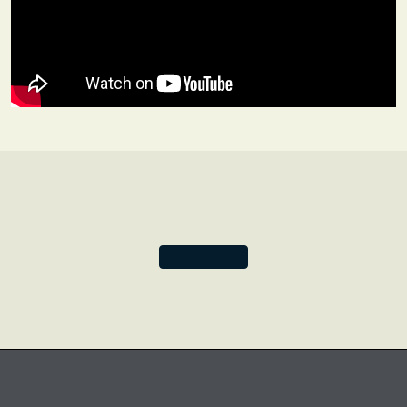
elemento que más destaca es la forma circular de la
rueda de ocho radios. La rueda del dharma, que
representa el conocimiento, es uno de los ocho símbolos
auspiciosos del budismo o Ashtamangala (
ashta
significa 'ocho').
Este diario de la serie Tejidos Tibetanos Sagrados está
dedicado al rico patrimonio del tejido a mano de la India y
a los artesanos que mantienen viva esta práctica
devocional.