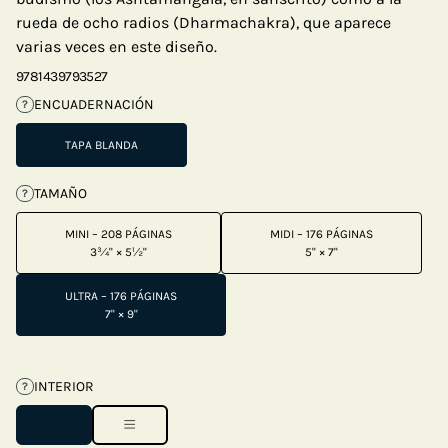
rueda de ocho radios (Dharmachakra), que aparece
varias veces en este diseño.
9781439793527
ENCUADERNACIÓN
?
TAPA BLANDA
TAMAÑO
?
MINI – 208 PÁGINAS
MIDI – 176 PÁGINAS
3¾" × 5½"
5" × 7"
ULTRA – 176 PÁGINAS
7" × 9"
INTERIOR
?