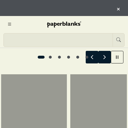
QUI
×
INIZIA L’ESPLORAZIONE
Le storie estive iniziano qui, 1 / 6