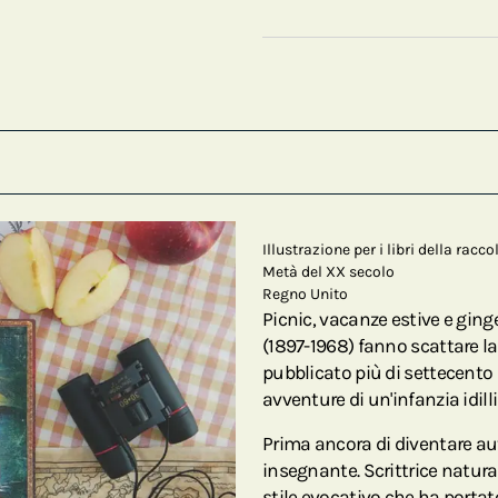
Illustrazione per i libri della rac
Metà del XX secolo
Regno Unito
Picnic, vacanze estive e ging
(1897-1968) fanno scattare la 
pubblicato più di settecento l
avventure di un'infanzia idil
Prima ancora di diventare aut
insegnante. Scrittrice natural
stile evocativo che ha portat