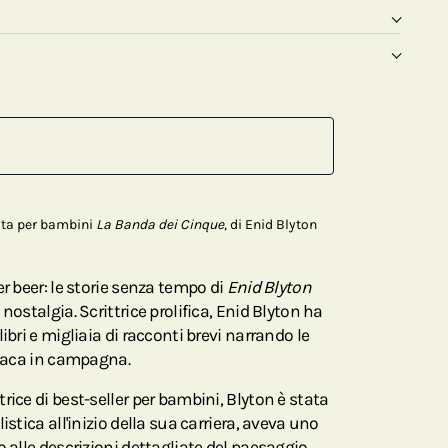
colta per bambini
La Banda dei Cinque
, di Enid Blyton
er beer: le storie senza tempo di
Enid Blyton
nostalgia. Scrittrice prolifica, Enid Blyton ha
ibri e migliaia di racconti brevi narrando le
liaca in campagna.
rice di best-seller per bambini, Blyton è stata
istica all'inizio della sua carriera, aveva uno
o alle descrizioni dettagliate del paesaggio