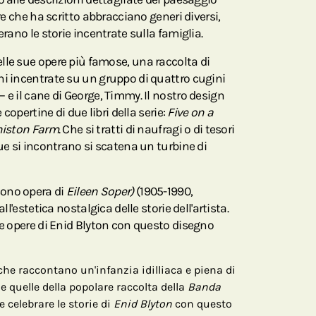
ere che ha scritto abbracciano generi diversi,
erano le storie incentrate sulla famiglia.
lle sue opere più famose, una raccolta di
ni incentrate su un gruppo di quattro cugini
 e il cane di George, Timmy. Il nostro design
 copertine di due libri della serie:
Five on a
niston Farm
. Che si tratti di naufragi o di tesori
que si incontrano si scatena un turbine di
ono opera di
Eileen Soper)
(1905-1990,
ll'estetica nostalgica delle storie dell'artista.
le opere di Enid Blyton con questo disegno
che raccontano un'infanzia idilliaca e piena di
quelle della popolare raccolta della
Banda
e celebrare le storie di
Enid Blyton
con questo