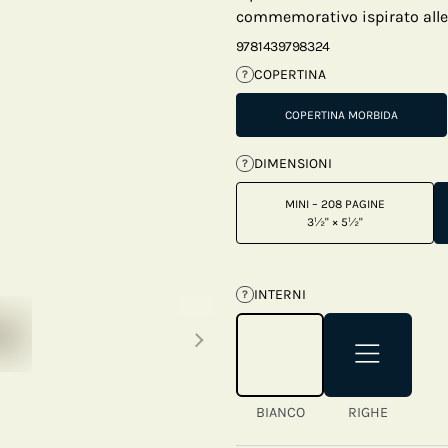
commemorativo ispirato alle i
9781439798324
COPERTINA
?
COPERTINA MORBIDA
DIMENSIONI
?
MINI – 208 PAGINE
3½" × 5½"
INTERNI
?
Next thumbnails
BIANCO
RIGHE