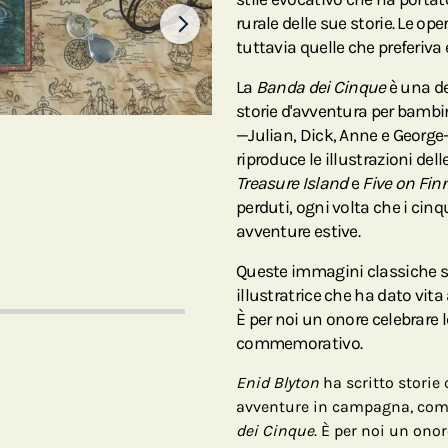
rurale delle sue storie. Le op
tuttavia quelle che preferiva 
La
Banda dei Cinque
è una de
storie d'avventura per bambi
—Julian, Dick, Anne e George—
riproduce le illustrazioni delle
Treasure Island
e
Five on Fin
perduti, ogni volta che i cin
avventure estive.
Queste immagini classiche s
illustratrice che ha dato vita a
È per noi un onore celebrare 
commemorativo.
Enid Blyton
ha scritto storie 
avventure in campagna, come 
dei Cinque
. È per noi un onor