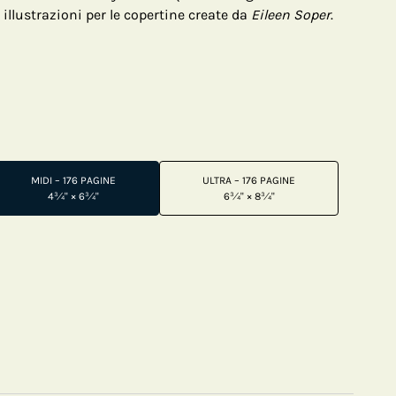
llustrazioni per le copertine create da
Eileen Soper
.
MIDI – 176 PAGINE
ULTRA – 176 PAGINE
4¾" × 6¾"
6¾" × 8¾"