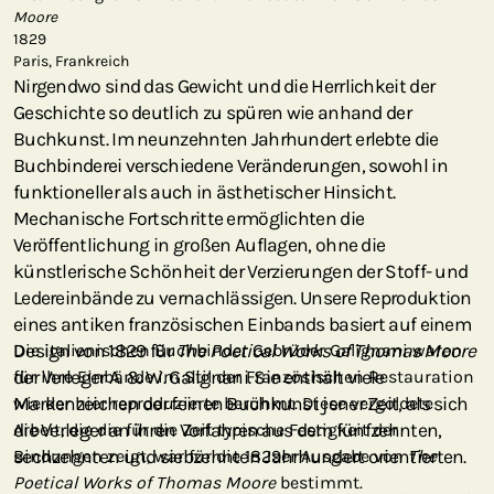
Moore
1829
Paris, Frankreich
Nirgendwo sind das Gewicht und die Herrlichkeit der
Geschichte so deutlich zu spüren wie anhand der
Buchkunst. Im neunzehnten Jahrhundert erlebte die
Buchbinderei verschiedene Veränderungen, sowohl in
funktioneller als auch in ästhetischer Hinsicht.
Mechanische Fortschritte ermöglichten die
Veröffentlichung in großen Auflagen, ohne die
künstlerische Schönheit der Verzierungen der Stoff- und
Ledereinbände zu vernachlässigen. Unsere Reproduktion
eines antiken französischen Einbands basiert auf einem
Design von 1829 für
Die italienischen Buchbinder Gebrüder Galignani waren
The Poetical Works of Thomas Moore
der Verleger A. & W. Galignani. Sie enthält viele
für ihre Einbände im Stil der Französischen Restauration
Markenzeichen der feinen Buchkunst jener Zeit, als sich
wie der hier reproduzierte berühmt. Diese vergoldete
die Verleger an ihren Vorfahren aus dem fünfzehnten,
Arbeit, die die für die Zeit typische Festigkeit der
sechzehnten und siebzehnten Jahrhundert orientierten.
Bindungen zeigt, war für die 1829er Ausgabe von
The
Poetical Works of Thomas Moore
bestimmt.