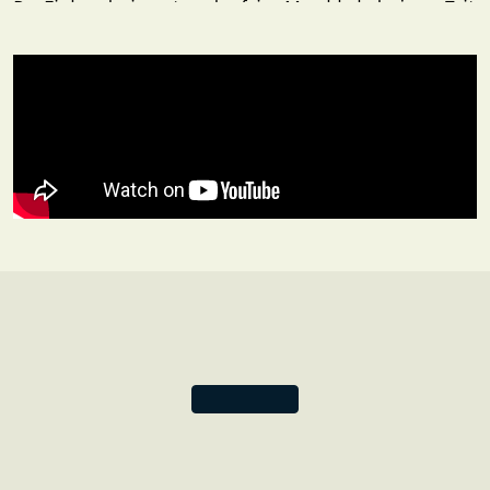
Der Einband erinnert an das feine Marokkoleder jener Zeit
sowie an die Festigkeit, sorgfältige Endbehandlung und
erhabenen Bünde, auf die anspruchsvolle Bücherfreunde
so viel Wert legen. Die Verzierungen in Form von Rosetten,
Spiralen und stilisierten Blättern spiegeln die
architektonischen Tendenzen der Epoche wider. Die
reichhaltigen Töne und vielfältigen Strukturen unserer
Reproduktion erreichen eine erstaunliche Ähnlichkeit mit
dem ursprünglichen Einband.