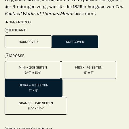
der Bindungen zeigt, war für die 1829er Ausgabe von
The
Poetical Works of Thomas Moore
bestimmt.
9781439781708
EINBAND
?
HARDCOVER
SOFTCOVER
GRÖSSE
?
MINI – 208 SEITEN
MIDI – 176 SEITEN
3¾" × 5½"
5" × 7"
ULTRA – 176 SEITEN
7" × 9"
GRANDE – 240 SEITEN
8¼" × 11¾"