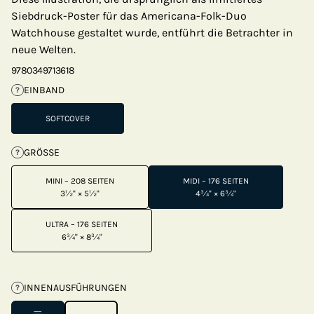
Siebdruck-Poster für das Americana-Folk-Duo
Watchhouse gestaltet wurde, entführt die Betrachter in
neue Welten.
9780349713618
EINBAND
?
SOFTCOVER
GRÖSSE
?
MINI – 208 SEITEN
MIDI – 176 SEITEN
3½" × 5½"
4¾" × 6¾"
ULTRA – 176 SEITEN
6¾" × 8¾"
INNENAUSFÜHRUNGEN
?