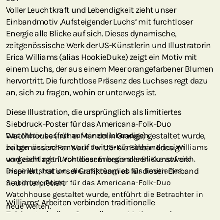
Voller Leuchtkraft und Lebendigkeit zieht unser
Einbandmotiv ‚Aufsteigender Luchs‘ mit furchtloser
Energie alle Blicke auf sich. Dieses dynamische,
zeitgenössische Werk der US-Künstlerin und Illustratorin
Erica Williams (alias HookieDuke) zeigt ein Motiv mit
einem Luchs, der aus einem Meer orangefarbener Blumen
hervortritt. Die furchtlose Präsenz des Luchses regt dazu
an, sich zu fragen, wohin er unterwegs ist.
Diese Illustration, die ursprünglich als limitiertes
Siebdruck-Poster für das Americana-Folk-Duo
Watchhouse (früher Mandolin Orange) gestaltet wurde,
Das Motiv basiert auf einem lebendigen,
haben unsere Fans auf Twitter als Einbanddesign
zeitgenössischen Werk der US-Künstlerin Erica Williams
vorgeschlagen! Von diesem besonderen Kunstwerk
und zieht mit furchtloser Energie alle Blicke auf sich.
inspiriert, hat unser Grafikteam es für diesen Einband
Diese Illustration, die ursprünglich als limitiertes
neu interpretiert
Siebdruck-Poster für das Americana-Folk-Duo
Watchhouse gestaltet wurde, entführt die Betrachter in
Williams’ Arbeiten verbinden traditionelle
neue Welten.
Zeichentechniken, Surrealismus, Mythen und