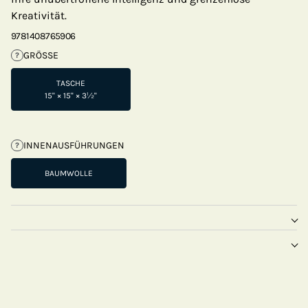
Kreativität.
9781408765906
GRÖSSE
?
TASCHE
15" × 15" × 3½"
INNENAUSFÜHRUNGEN
?
BAUMWOLLE