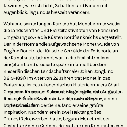
fasziniert, wie sich Licht, Schatten und Farben mit
Augenblick, Tag und Jahreszeit verändern.
Während seiner langen Karriere hat Monet immer wieder
die Landschaften und Freizeitaktivitäten von Paris und
Umgebung sowie die Küsten Nordfrankreichs dargestellt.
Der in der Normandie aufgewachsene Monet wurde von
Eugène Boudin, der für seine Gemälde der Ferienorte an
der Kanalküste bekannt war, in die Freilichtmalerei
eingeführt und studierte später informell bei dem
niederländischen Landschaftsmaler Johan Jongkind
(1819–1891). Im Alter von 22 Jahren trat Monet in das
Pariser Atelier des akademischen Historienmalers Charles
Gleyre ein. Zu seinen Studienkollegen gehörten Auguste
Unter den Impressionisten ist Monet vielleicht am besten
Renoir, Frédéric Bazille und andere zukünftige
für seine Gartenszenen bekannt, und in Giverny, einem
Impressionisten.
Dorf an den Ufern der Seine, fand er seine größte
Inspiration. ‌Nachdem er ein zwei Hektar großes
Grundstück erworben hatte, begann Monet mit der
Gestaltung eines Gartens, der sich an den Kontrasten von