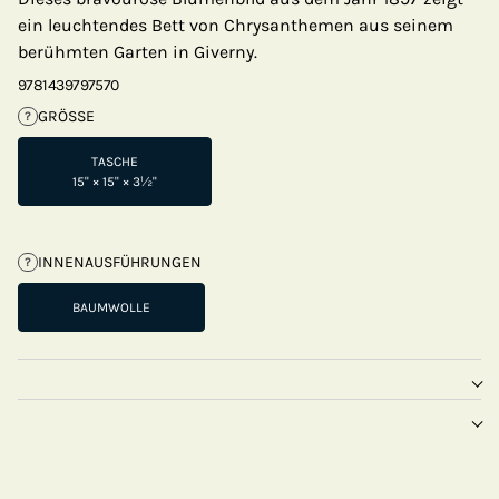
ein leuchtendes Bett von Chrysanthemen aus seinem
berühmten Garten in Giverny.
9781439797570
GRÖSSE
?
TASCHE
15" × 15" × 3½"
INNENAUSFÜHRUNGEN
?
BAUMWOLLE