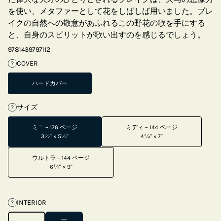
を使い、メタファーとして花をしばしば用いました。ブレ
イクの自然への敬意があふれるこの野花の歌を手にする
と、自身のスピリットが歌い出すのを感じるでしょう。
9781439797112
COVER
?
ハードカバー
サイズ
?
ミニ – 176 ページ
ミディ – 144 ページ
3½" × 5½"
4¾" × 7"
ウルトラ – 144 ページ
6¾" × 9"
INTERIOR
?