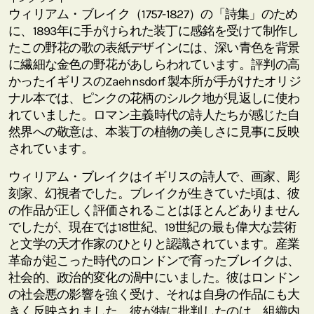
ウィリアム・ブレイク（1757-1827）の「詩集」のため
に、1893年に手がけられた装丁に感銘を受けて制作し
たこの野花の歌の表紙デザインには、深い青色を背景
に繊細な金色の野花があしらわれています。評判の高
かったイギリスのZaehnsdorf 製本所が手がけたオリジ
ナル本では、ピンクの花柄のシルク地が見返しに使わ
れていました。ロマン主義時代の詩人たちが感じた自
然界への敬意は、本装丁の植物の美しさに見事に反映
されています。
ウィリアム・ブレイクはイギリスの詩人で、画家、彫
刻家、幻視者でした。ブレイクが生きていた頃は、彼
の作品が正しく評価されることはほとんどありません
でしたが、現在では18世紀、19世紀の最も偉大な芸術
と文学の天才作家のひとりと認識されています。産業
革命が起こった時代のロンドンで育ったブレイクは、
社会的、政治的変化の渦中にいました。彼はロンドン
の社会悪の影響を強く受け、それは自身の作品にも大
きく反映されました。彼が特に批判したのは、組織内