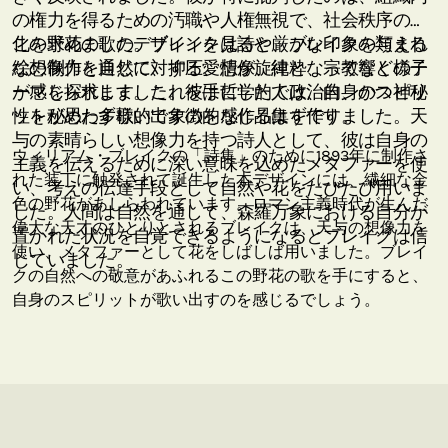
の権力を得るための汚職や人権無視で、社会秩序の変
化を求めました。ブレイクは詩や厳かな印象を与える
この野花の歌のデザインを見ると、ブレイクの類まれ
絵の制作を通じて、抑圧、想像、純粋、宗教などのテ
な想像力と自然に対する愛情が旋律となって響く様子
ーマを探求しました。彼は哲学的で政治的、かつ神秘
が感じられます。これを手にした人は、自身のスピリ
性を秘めた多様的で象徴的な作品集を作りました。天
ットが思わず歌い出すのを感じるはずです。
与の素晴らしい想像力を持つ詩人として、彼は自身の
ウィリアム・ブレイクの「詩集」のために1893年に制作さ
主義を伝えるために深い意味を込めたメタファーを使
れた装丁に触発されて誕生した本デザインには、繊細な金
い、考えの伝達手段として自然や花をたびたび用いま
色の野花があしらわれています。ロマン主義時代が生んだ
した。人間は自然を通して、森羅万象における自分が
偉大な天才のひとりとされるブレイクは、天与の想像力を
置かれた状況を自覚できるようになるとブレイクは信
使い、メタファーとして花をしばしば用いました。ブレイ
じていました。
クの自然への敬意があふれるこの野花の歌を手にすると、
自身のスピリットが歌い出すのを感じるでしょう。