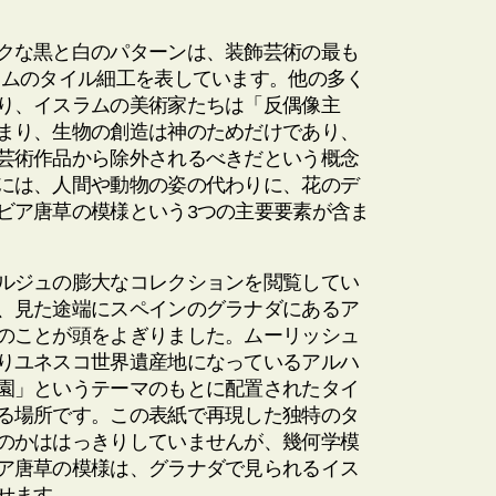
クな黒と白のパターンは、装飾芸術の最も
ラムのタイル細工を表しています。他の多く
り、イスラムの美術家たちは「反偶像主
まり、生物の創造は神のためだけであり、
芸術作品から除外されるべきだという概念
には、人間や動物の姿の代わりに、花のデ
ビア唐草の模様という3つの主要要素が含ま
ルジュの膨大なコレクションを閲覧してい
、見た途端にスペインのグラナダにあるア
のことが頭をよぎりました。ムーリッシュ
りユネスコ世界遺産地になっているアルハ
園」というテーマのもとに配置されたタイ
る場所です。この表紙で再現した独特のタ
のかははっきりしていませんが、幾何学模
ア唐草の模様は、グラナダで見られるイス
せます。