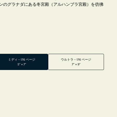
ンのグラナダにある冬宮殿（アルハンブラ宮殿）を彷彿
ミディ – 176 ページ
ウルトラ – 176 ページ
5" × 7"
7" × 9"