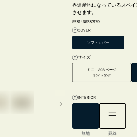
界遺産地になっているスペイ
させます。
9781439782170
COVER
?
ソフトカバー
サイズ
?
ミニ – 208 ページ
3¾" × 5½"
Next thumbnails
INTERIOR
?
無地
罫線