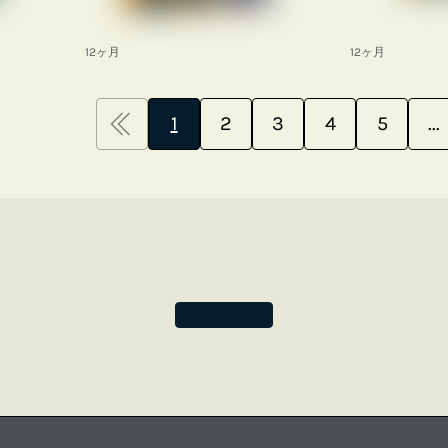
12ヶ月
12ヶ月
1
2
3
4
5
...