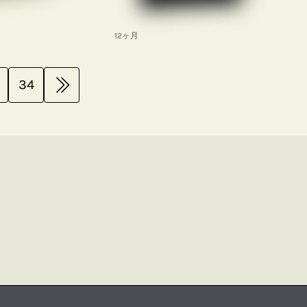
12ヶ月
34