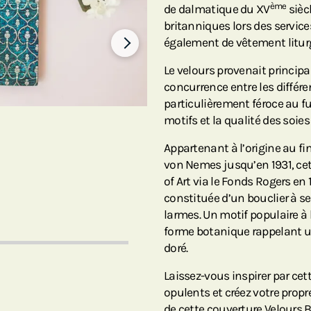
ème
de dalmatique du XV
sièc
britanniques lors des servic
également de vêtement liturg
Le velours provenait principa
concurrence entre les différ
particulièrement féroce au fur
motifs et la qualité des soi
Appartenant à l’origine au f
von Nemes jusqu’en 1931, ce
of Art via le Fonds Rogers en 1
constituée d’un bouclier à se
larmes. Un motif populaire à
forme botanique rappelant un 
doré.
Laissez-vous inspirer par cet
opulents et créez votre pro
de cette couverture Velours B