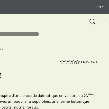
TS
0 Reviews
⤢
u
ème
inspire d’une pièce de dalmatique en velours du XV
l avec un bouclier à sept lobes, une forme botanique
 petits motifs floraux.