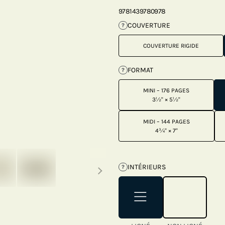
9781439780978
COUVERTURE
?
COUVERTURE RIGIDE
FORMAT
?
MINI – 176 PAGES
3½" × 5½"
MIDI – 144 PAGES
4¾" × 7"
Next thumbnails
INTÉRIEURS
?