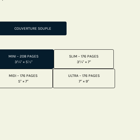
COUVERTURE SOUPLE
MINI – 208 PAGES
SLIM – 176 PAGES
3¾" × 5½"
3¾" × 7"
MIDI – 176 PAGES
ULTRA – 176 PAGES
5" × 7"
7" × 9"