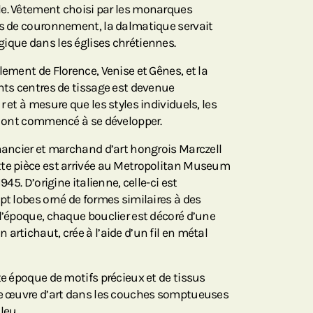
le. Vêtement choisi par les monarques
es de couronnement, la dalmatique servait
ique dans les églises chrétiennes.
lement de Florence, Venise et Gênes, et la
ents centres de tissage est devenue
 et à mesure que les styles individuels, les
es ont commencé à se développer.
inancier et marchand d’art hongrois Marczell
tte pièce est arrivée au Metropolitan Museum
945. D’origine italienne, celle-ci est
pt lobes orné de formes similaires à des
 l’époque, chaque bouclier est décoré d’une
artichaut, crée à l’aide d’un fil en métal
te époque de motifs précieux et de tissus
pre œuvre d’art dans les couches somptueuses
leu.