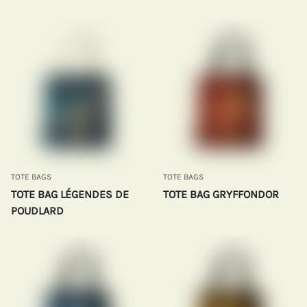
TOTE BAGS
TOTE BAGS
TOTE BAG LÉGENDES DE
TOTE BAG GRYFFONDOR
POUDLARD