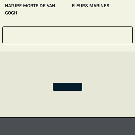
NATURE MORTE DE VAN
FLEURS MARINES
GOGH