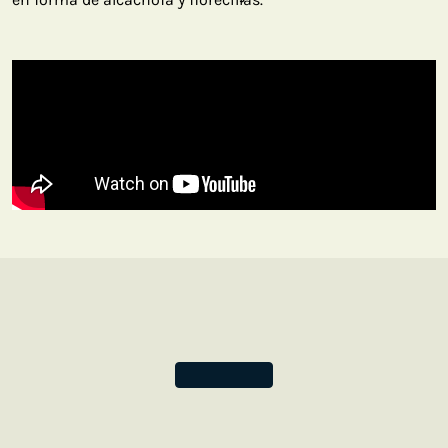
La pieza de terciopelo original que recreamos aquí,
propiedad del economista y marchante húngaro Marczell
Nemes hasta 1931, fue cedida al Metropolitan Museum of
Art como parte del fondo Rogers en 1945. Esta pieza, de
origen italiano, está decorada con brocados de hilo
dorado que reproducen un motivo repetido de palmeta de
siete lóbulos, cada una de las cuales enmarca una flor de
alcachofa, ornamento muy popular en aquella época.
Inspírese en este ambiente de diseños lujosos y tejidos
opulentos para crear su propia obra de arte en las
páginas de nuestro diario Terciopelo Azul.