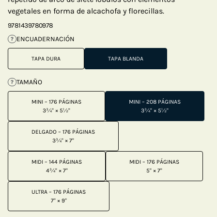
vegetales en forma de alcachofa y florecillas.
9781439780978
ENCUADERNACIÓN
?
TAPA DURA
TAPA BLANDA
TAMAÑO
?
MINI – 176 PÁGINAS
MINI – 208 PÁGINAS
3¾" × 5½"
3¾" × 5½"
DELGADO – 176 PÁGINAS
3¾" × 7"
MIDI – 144 PÁGINAS
MIDI – 176 PÁGINAS
4¾" × 7"
5" × 7"
ULTRA – 176 PÁGINAS
7" × 9"