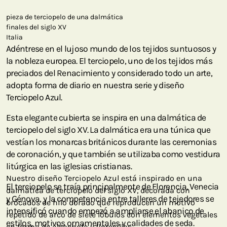
pieza de terciopelo de una dalmática
finales del siglo XV
Italia
Adéntrese en el lujoso mundo de los tejidos suntuosos y
la nobleza europea. El terciopelo, uno de los tejidos más
preciados del Renacimiento y considerado todo un arte,
adopta forma de diario en nuestra serie y diseño
Terciopelo Azul.
Esta elegante cubierta se inspira en una dalmática de
terciopelo del siglo XV. La dalmática era una túnica que
vestían los monarcas británicos durante las ceremonias
de coronación, y que también se utilizaba como vestidura
litúrgica en las iglesias cristianas.
Nuestro diseño Terciopelo Azul está inspirado en una
El terciopelo se traía principalmente de Florencia, Venecia
dalmática de terciopelo del siglo XV, decorada con
y Génova, y la competencia entre talleres de tejedores se
brocados de hilo dorado que reproducen un motivo
intensificó cuando empezó a ampliarse el abanico de
repetido de arco de siete lóbulos con elementos vegetales
estilos, motivos ornamentales y calidades de seda.
en forma de alcachofa y florecillas.