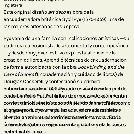
Inglaterra
Este original diseño
art déco
es obra de la
encuadernadora británica Sybil Pye (1879-1959), una de
las mejores artesanas de su época.
Pye venía de una familia con inclinaciones artísticas —su
padre era coleccionista de arte oriental y contemporáneo
— y desde muy joven estuvo expuesta al oficio de la
creación de libros. Aprendió técnicas de encuadernación
de forma autodidacta con la obra
Bookbinding and the
Care of Books
('Encuadernación y cuidado de libros') de
Douglas Cockerell, y confeccionó su primera
encuadernación en 1906. Pye comenzó utilizando piel de
Este diseño art déco es obra de la encuadernadora
cerdo blanca o natural antes de empezar a experimentar
británica Sybil Pye. Se elaboró para una colección de
con los paneles incrustados en piel de cabra teñida, como
poemas de William Wordsworth ilustrados por Thomas
el que reproducimos aquí. En 1934 ya creaba cubiertas
Sturge Moore. Pye, una de las encuadernadoras más
complejas con numerosas incrustaciones en varios
jóvenes anteriores a la Primera Guerra Mundial, fue la
colores, y su obra se exponía en Inglaterra y otros países
única de Inglaterra especializada en cubiertas de cuero
de todo el mundo.
con incrustaciones.