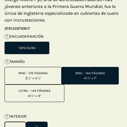
jóvenes anteriores a la Primera Guerra Mundial, fue la
única de Inglaterra especializada en cubiertas de cuero
con incrustaciones.
9781439793817
ENCUADERNACIÓN
?
TAPA DURA
TAMAÑO
?
MINI – 176 PÁGINAS
MIDI – 144 PÁGINAS
3½" × 5½"
4¾" × 7"
ULTRA – 144 PÁGINAS
6¾" × 9"
INTERIOR
?