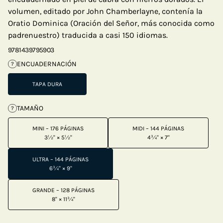
volumen, editado por John Chamberlayne, contenía la
Oratio Dominica (Oración del Señor, más conocida como
padrenuestro) traducida a casi 150 idiomas.
9781439795903
ENCUADERNACIÓN
?
TAPA DURA
TAMAÑO
?
MINI – 176 PÁGINAS
MIDI – 144 PÁGINAS
3½" × 5½"
4¾" × 7"
ULTRA – 144 PÁGINAS
6¾" × 9"
GRANDE – 128 PÁGINAS
8" × 11¾"