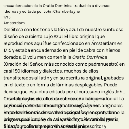
encuadernación de la Oratio Dominica traducida a diversos
idiomas y editada por John Chamberlayne
1715
Ámsterdam
Deléitese con los tonos latón y azul de nuestro suntuoso
diseño de cubierta Lujo Azul. El libro original que
reproducimos aquí fue confeccionado en Ámsterdam en
1715 y estaba encuadernado en piel de cabra con hierros
dorados. El volumen contenía la
Oratio Dominica
(Oración del Señor, más conocido como padrenuestro) en
casi 150 idiomas y dialectos, muchos de ellos
transliterados al latín y en su escritura original, grabados
en el texto o en forma de láminas desplegables. Puede
decirse que esta obra editada por el cortesano inglés John
Chamberlayne era un documento de alcance mundial. La
Los elaborados detalles de este diseño reflejan a la
segunda parte del libro original recogía nueve
perfección el crisol de culturas de sus páginas originales.
importantes artículos sobre tipografía y lenguas, como la
Entre los idiomas de las traducciones se encontraban
primera publicación de
lenguas de Europa y de Asia, así como de Arabia, Persia,
De variis linguis,
obra del gran
filósofo y polímata alemán G. W. Leibniz.
Siria y Turquía. El propio Chamberlayne, escritor y