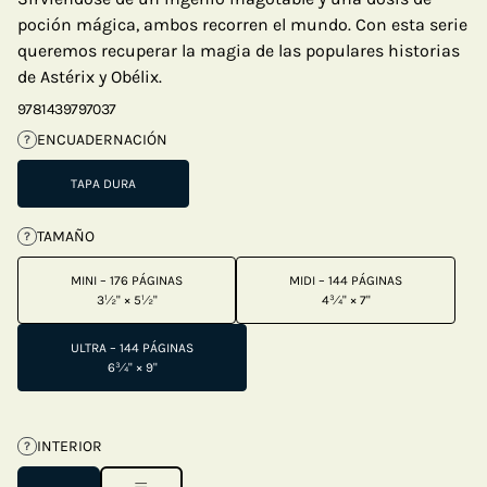
poción mágica, ambos recorren el mundo. Con esta serie
queremos recuperar la magia de las populares historias
de Astérix y Obélix.
9781439797037
ENCUADERNACIÓN
?
TAPA DURA
TAMAÑO
?
MINI – 176 PÁGINAS
MIDI – 144 PÁGINAS
3½" × 5½"
4¾" × 7"
ULTRA – 144 PÁGINAS
6¾" × 9"
INTERIOR
?