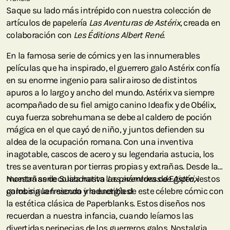
Saque su lado más intrépido con nuestra colección de
artículos de papelería
Las Aventuras de Astérix
, creada en
colaboración con
Les Éditions Albert René
.
En la famosa serie de cómics y en las innumerables
películas que ha inspirado, el guerrero galo Astérix confía
en su enorme ingenio para salir airoso de distintos
apuros a lo largo y ancho del mundo. Astérix va siempre
acompañado de su fiel amigo canino Ideafix y de Obélix,
cuya fuerza sobrehumana se debe al caldero de poción
mágica en el que cayó de niño, y juntos defienden su
aldea de la ocupación romana. Con una inventiva
inagotable, cascos de acero y su legendaria astucia, los
tres se aventuran por tierras propias y extrañas. Desde las
montañas de Suiza hasta las pirámides de Egipto, ¡estos
Nuestra serie colaborativa
Las aventuras de Astérix
galos siguen siendo irreductibles!
combina la frescura y la energía de este célebre cómic con
la estética clásica de Paperblanks. Estos diseños nos
recuerdan a nuestra infancia, cuando leíamos las
divertidas peripecias de los guerreros galos. Nostalgia