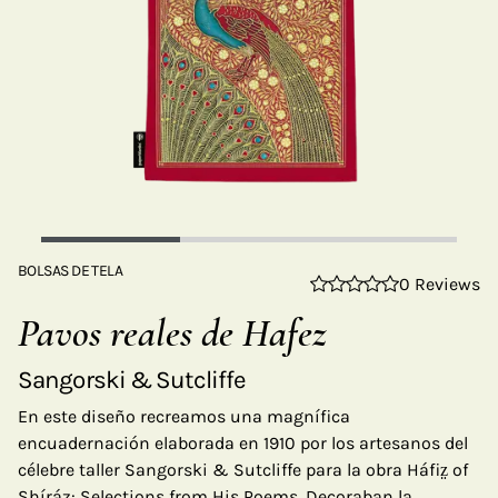
BOLSAS DE TELA
0 Reviews
Pavos reales de Hafez
Sangorski & Sutcliffe
En este diseño recreamos una magnífica
encuadernación elaborada en 1910 por los artesanos del
célebre taller Sangorski & Sutcliffe para la obra Háfiz̤ of
Shíráz: Selections from His Poems. Decoraban la