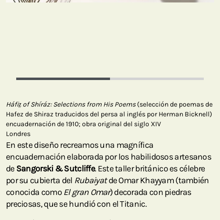
Háfiz̤ of Shíráz: Selections from His Poems
(selección de poemas de
Hafez de Shiraz traducidos del persa al inglés por Herman Bicknell)
encuadernación de 1910; obra original del siglo XIV
Londres
En este diseño recreamos una magnífica
encuadernación elaborada por los habilidosos artesanos
de
Sangorski & Sutcliffe
. Este taller británico es célebre
por su cubierta del
Rubaiyat
de Omar Khayyam (también
conocida como
El gran Omar
) decorada con piedras
preciosas, que se hundió con el Titanic.