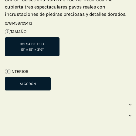
cubierta tres espectaculares pavos reales con
incrustaciones de piedras preciosas y detalles dorados.
9781439799413
TAMAÑO
?
BOLSA DE TELA
15" × 15" × 3½"
INTERIOR
?
ALGODÓN