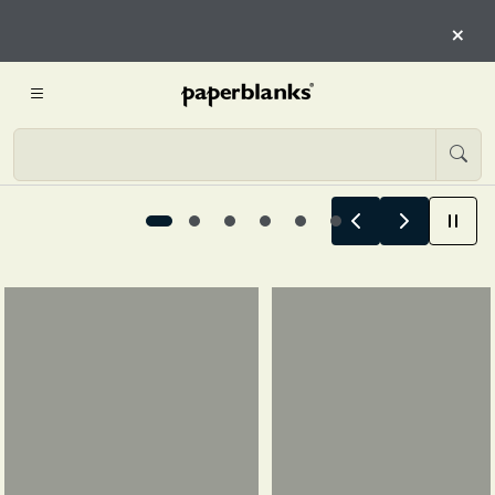
COMIENZAN AQUÍ
×
COMIENZA A EXPLORAR
Las historias de verano comienzan aquí, 1 / 6