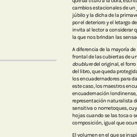
que da título a la obra, escrit
cambios estacionales de un ja
júbilo y la dicha de la prima
por el deterioro y el letargo 
invita al lector a considerar
la que nos brindan las sensa
A diferencia de la mayoría d
frontal de las cubiertas de un 
doublure
del original, el forr
del libro, que queda protegid
los encuadernadores para dar
este caso, los maestros encu
encuadernación londinense, 
representación naturalista d
sensitiva o nometoques, cuyo
hojas cuando se las toca o s
composición, igual que ocurr
El volumen en el que se inspi