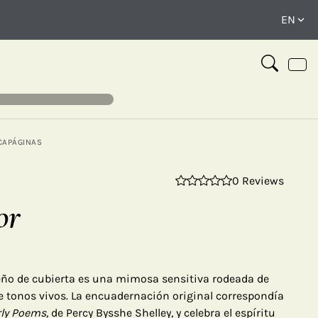
CAPÁGINAS
0 Reviews
⤢
or
seño de cubierta es una mimosa sensitiva rodeada de
de tonos vivos. La encuadernación original correspondía
rly Poems,
de Percy Bysshe Shelley, y celebra el espíritu