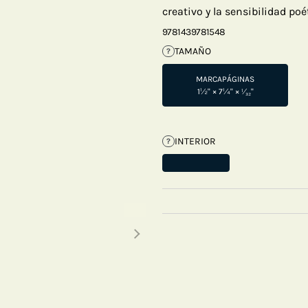
creativo y la sensibilidad poé
9781439781548
TAMAÑO
?
MARCAPÁGINAS
1½" × 7¼" × ¹⁄₃₂"
INTERIOR
?
Next thumbnails