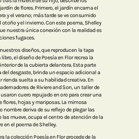
o tras la muerte de su hijo, describe los
rdín de flores. Primero, el jardín encarna el
vera y el verano; más tarde se ve consumido
del otoño y el invierno. Con este poema, Shelley
 que nuestra única conexión con la realidad es
ciones fugaces.
e nuestros diseños, que reproducen la tapa
libro, el diseño de Poesía en Flor recrea la
o interior de la cubierta delantera. Esta parte
a del desgaste, brinda un espacio adicional a
 rienda suelta a su habilidad creativa. En
adernadores de Riviere and Son, un taller de
usaron cuero repujado en oro para crear una
e flores, hojas y mariposas. La mimosa
 nombre deriva de su reflejo de plegar las
e las mueve, ocupa el centro de atención de la
e en el poema de Shelley.
ra la colección Poesía en Flor procede de la