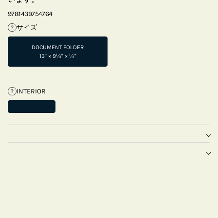
9781439754764
サイズ
?
DOCUMENT FOLDER
13" × 9¼" × ¼"
INTERIOR
?