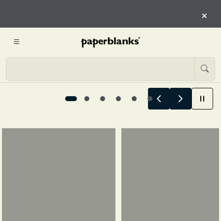
COMMENCENT ICI
×
COMMENCER L’EXPLORATION
Les histoires d’été commencent ici, 1 / 6