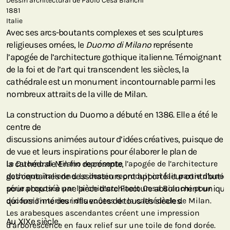
Dessin architectural de Paolo Cesa Bianchi
1881
Italie
Avec ses arcs-boutants complexes et ses sculptures
religieuses ornées, le
Duomo di Milano
représente
l’apogée de l’architecture gothique italienne. Témoignant
de la foi et de l’art qui transcendent les siècles, la
cathédrale est un monument incontournable parmi les
nombreux attraits de la ville de Milan.
La construction du Duomo a débuté en 1386. Elle a été le
centre de
discussions animées autour d’idées créatives, puisque de no
de vue et leurs inspirations pour élaborer le plan de
la cathédrale. En fin de compte,
Le Duomo di Milano représente l’apogée de l’architecture
des centaines de dessinateurs ont apporté leur contributio
gothique italienne. Le dessin reproduit ici fait partie d’une
pour aboutir à une pièce d’architecture absolument unique
série proposée par l’architecte Paolo Cesa Bianchi pour
qui fusionne des influences de tous les siècles.
décorer l’intérieur des voûtes de la cathédrale de Milan.
Les arabesques ascendantes créent une impression
Au XIXe siècle,
d’arborescence en faux relief sur une toile de fond dorée.