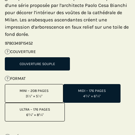
d’une série proposée par l’architecte Paolo Cesa Bianchi
pour décorer l’intérieur des voûtes de la cathédrale de
Milan. Les arabesques ascendantes créent une
impression d’arborescence en faux relief sur une toile de
fond dorée.
9780349715452
COUVERTURE
?
COUVERTURE SOUPLE
FORMAT
?
MINI – 208 PAGES
MIDI – 176 PAGES
3½" × 5½"
4¾" × 6¾"
ULTRA – 176 PAGES
6¾" × 8¾"