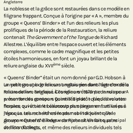
Angleterre
La noblesse et la grâce sont restaurées dans ce modèle en
filigrane frappant. Conçue à l’origine par « A », membre du
groupe « Queens’ Binder » et l’un des relieurs les plus
prolifiques de la période de la Restauration, la reliure
contenait
The Government of the Tongue
de Richard
Allestree. L’équilibre entre l’espace ouvert et les éléments
complexes, comme le cadre magnifique et les petites
étoiles harmonieuses, en font un joyau brillant de la
ème
reliure anglaise du XVII
siècle.
« Queens’ Binder” était un nom donné par G.D. Hobson à
un petit groupe de relieurs anglais pendant l’âge d’or de la
La noblesse et la grâce sont restaurées dans notre modèle
reliure de livre anglaise. Ces relieurs étaient connus pour
Restauration. Fabriqué à l’origine en 1675 par le relieur « A
présenter des contours pointillés plutôt que des volutes
», membre du groupe « Queens’ Binder », l’équilibre entre
florales, qui étaient beaucoup plus largement utilisées à
l’espace ouvert et les éléments complexes en font un pur
l’époque. Les recherches modernes indiquent que le
joyau. La reliure a été créée pour abriter le livre
The
groupe « Queens’ Binder » comprenait en fait quatre
Government of the Tongue
de Richard Allestree, principal
ateliers distincts, et même des relieurs individuels tels
de l’Eton College.