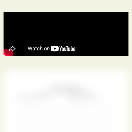
que « A » pouvaient désigner plusieurs artisans.
Bien que le nom (ou les noms) du relieur appelé « A » ne
soit pas connu, au moins un des artistes serait William
Nott, une figure importante du commerce du livre qui
opérait comme libraire, papetier et éditeur. La qualité des
reliures attribuées à « A » varie également
considérablement, mais l’excellence de cette pièce
spécifique n’est toutefois pas questionnée ici.
The
Government of the Tongue
était une œuvre importante de
son temps et, en tant que prévôt de l’Eton College,
Allestree aurait pu exiger la plus haute qualité pour sa
publication.
Aujourd’hui, la reliure originale fait partie du don Henry
Davis à la British Library. Nous sommes heureux d’avoir
eu l’occasion de lui redonner sa gloire d’antan pour ce
modèle Paperblanks.