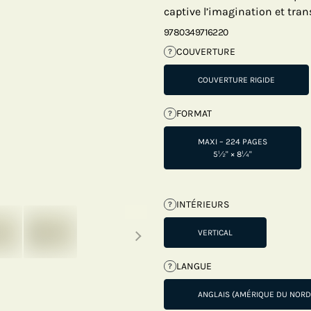
captive l’imagination et tra
9780349716220
COUVERTURE
?
COUVERTURE RIGIDE
FORMAT
?
MAXI – 224 PAGES
5½" × 8¼"
INTÉRIEURS
?
Next thumbnails
VERTICAL
LANGUE
?
ANGLAIS (AMÉRIQUE DU NORD