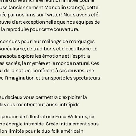
rme d’une affiche en édition limitée pour le
use (anciennement Mandolin Orange), cette
rée par nos fans sur Twitter ! Nous avons été
œuvre d’art exceptionnelle que nos équipes de
 la reproduire pour cette couverture.
t connues pour leur mélange de marquages
urréalisme, de traditions et d’occultisme. Le
nnesota explore les émotions et l’esprit, à
les sacrés, le mystère et le monde naturel. Ces
r de la nature, confèrent à ses œuvres une
e l’imagination et transporte les spectateurs
udacieux vous permettra d’exploiter la
de vous montrer tout aussi intrépide.
raine de l’illustratrice Erica Williams, ce
une énergie intrépide. Créée initialement sous
tion limitée pour le duo folk américain