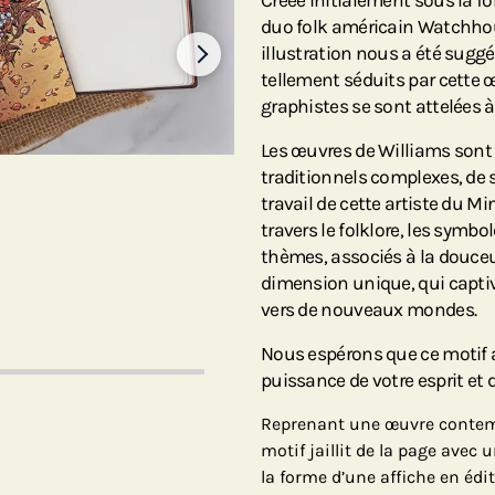
Créée initialement sous la fo
duo folk américain Watchho
illustration nous a été suggé
tellement séduits par cette 
graphistes se sont attelées à
Les œuvres de Williams son
traditionnels complexes, de s
travail de cette artiste du Mi
travers le folklore, les symbo
thèmes, associés à la douceu
dimension unique, qui captiv
vers de nouveaux mondes.
Nous espérons que ce motif a
puissance de votre esprit et 
Reprenant une œuvre contempo
motif jaillit de la page avec 
la forme d’une affiche en édi