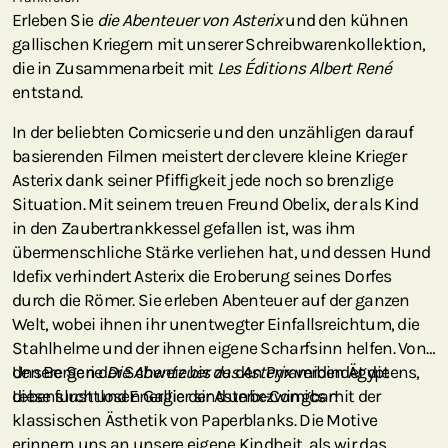
Erleben Sie
die Abenteuer von Asterix
und den kühnen
gallischen Kriegern mit unserer Schreibwarenkollektion,
die in Zusammenarbeit mit
Les Éditions Albert René
entstand.
In der beliebten Comicserie und den unzähligen darauf
basierenden Filmen meistert der clevere kleine Krieger
Asterix dank seiner Pfiffigkeit jede noch so brenzlige
Situation. Mit seinem treuen Freund Obelix, der als Kind
in den Zaubertrankkessel gefallen ist, was ihm
übermenschliche Stärke verliehen hat, und dessen Hund
Idefix verhindert Asterix die Eroberung seines Dorfes
durch die Römer. Sie erleben Abenteuer auf der ganzen
Welt, wobei ihnen ihr unentwegter Einfallsreichtum, die
Stahlhelme und der ihnen eigene Scharfsinn helfen. Von
den Bergen der Schweiz bis zu den Pyramiden Ägyptens,
Unsere Serie
Die Abenteuer des Asterix
verbindet die
diese furchtlosen Gallier sind unbezwingbar!
Lebenslust und Energie der Asterix-Comics mit der
klassischen Ästhetik von Paperblanks. Die Motive
erinnern uns an unsere eigene Kindheit, als wir das