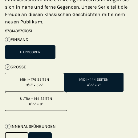
sich in nahe und ferne Gegenden. Unsere Serie teilt die
Freude an diesen klassischen Geschichten mit einem
neuen Publikum.
9781439797051
EINBAND
?
HARDCOVER
GRÖSSE
?
MINI – 176 SEITEN
MIDI – 144 SEITEN
3½" × 5½"
4¾" × 7"
ULTRA – 144 SEITEN
6¾" × 9"
INNENAUSFÜHRUNGEN
?