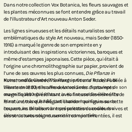
Dans notre collection Vox Botanica, les fleurs sauvages et
les plantes méconnues se font entendre grâce au travail
de l’illustrateur d’Art nouveau Anton Seder.
Les lignes sinueuses et les détails naturalistes sont
emblématiques du style Art nouveau, mais Seder (1850-
1916) a marqué le genre de son empreinte en y
introduisant des inspirations victoriennes, baroques et
même d’estampes japonaises. Cette pièce, qui était à
l’origine une chromolithographie sur papier, provient de
l’une de ses œuvres les plus connues,
Die Pflanze in
Kunst und Gewerbe (The Plant in Art and Trade).
Notre modèle Chardon Sauvage présente le travail de
Publiée à
Vienne en 1890, elle offre deux volumes d’estampes
l’illustrateur d’Art nouveau Anton Seder. Il provient de son
magnifiques représentant avec finesse des éléments de
œuvre de 1890
Die Pflanze in Kunst und Gewerbe
(
The
la nature, tels que l’élégant chardon qui figure sur cette
Plant in Art and Trade
). L’utilisation harmonieuse de
couverture. En observant ses palettes de couleurs vives et
l’espace, les détails et la représentation candide des
ses structures soigneusement compartimentées, il est
éléments naturels ont suscité notre intérêt.
facile de comprendre pourquoi cet ouvrage est devenu
une œuvre phare du mouvement Art nouveau.