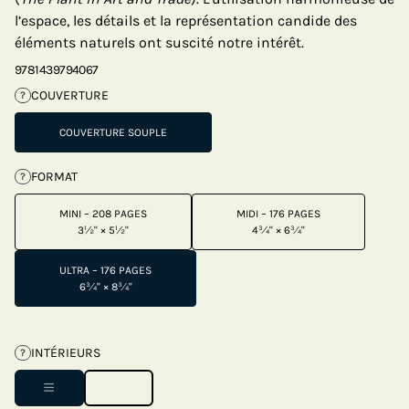
l’espace, les détails et la représentation candide des
éléments naturels ont suscité notre intérêt.
9781439794067
COUVERTURE
?
COUVERTURE SOUPLE
FORMAT
?
MINI – 208 PAGES
MIDI – 176 PAGES
3½" × 5½"
4¾" × 6¾"
ULTRA – 176 PAGES
6¾" × 8¾"
INTÉRIEURS
?