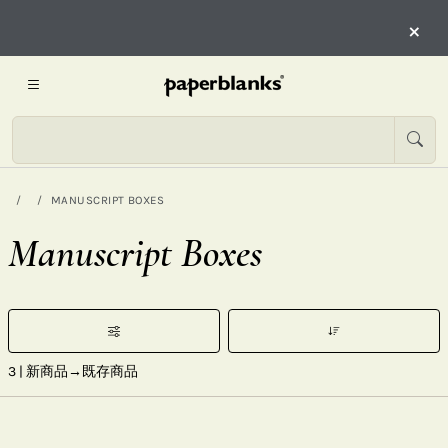
×
MANUSCRIPT BOXES
Manuscript Boxes
3
| 新商品→既存商品