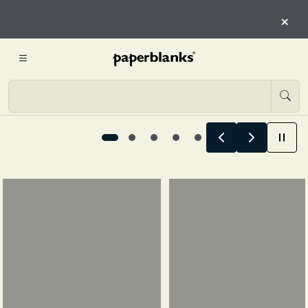
CAPÍTULO DE TI
×
EXPLORA EL PLANIFICADOR DE 12 MESES
Diseñado para cada capítulo de ti, 1 / 5