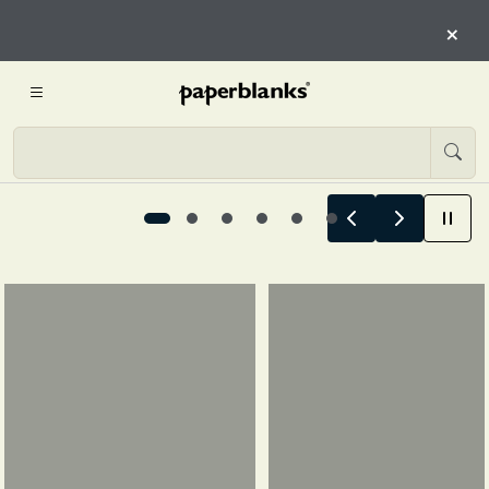
COMIENZAN AQUÍ
×
COMIENZA A EXPLORAR
Las historias de verano comienzan aquí, 1 / 6