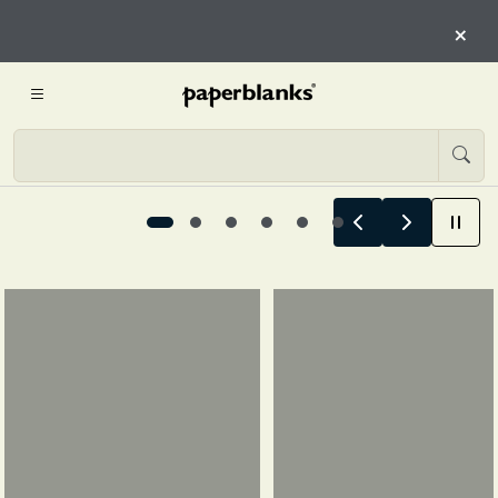
COMIENZAN AQUÍ
×
COMIENZA A EXPLORAR
Las historias de verano comienzan aquí, 1 / 6