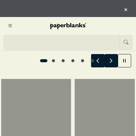
COMIENZAN AQUÍ
×
COMIENZA A EXPLORAR
Las historias de verano comienzan aquí, 1 / 6