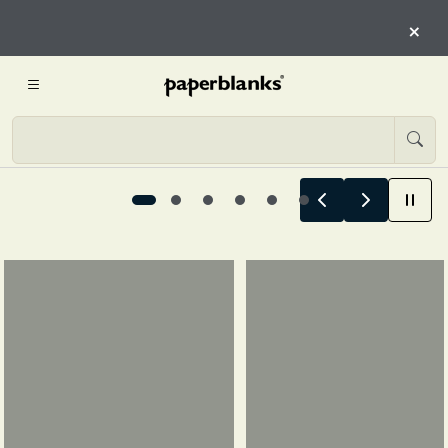
COMIENZAN AQUÍ
×
COMIENZA A EXPLORAR
Las historias de verano comienzan aquí, 1 / 6