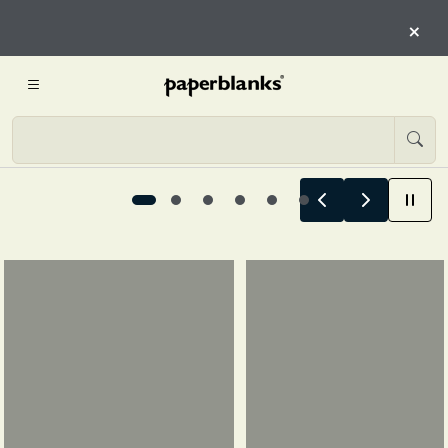
COMIENZAN AQUÍ
×
COMIENZA A EXPLORAR
Las historias de verano comienzan aquí, 1 / 6