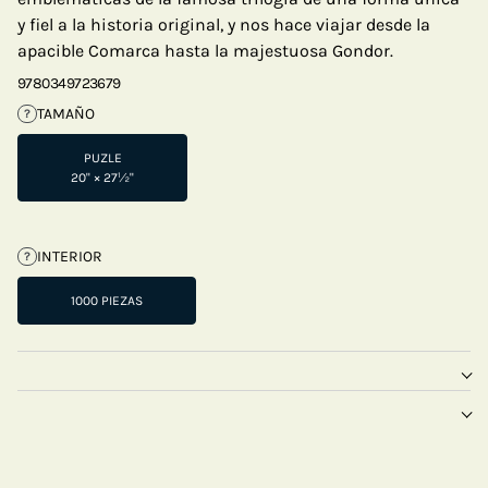
y fiel a la historia original, y nos hace viajar desde la
apacible Comarca hasta la majestuosa Gondor.
9780349723679
TAMAÑO
?
PUZLE
20" × 27½"
INTERIOR
?
1000 PIEZAS