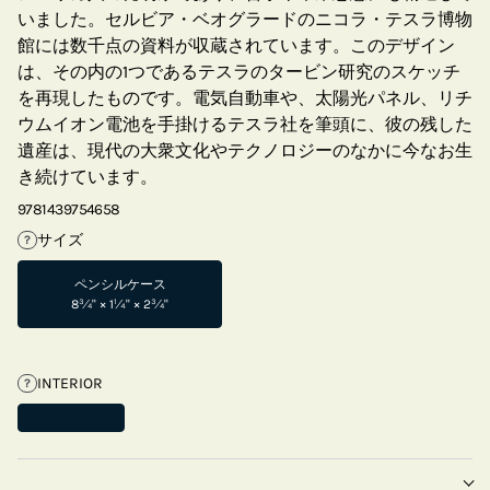
いました。セルビア・ベオグラードのニコラ・テスラ博物
館には数千点の資料が収蔵されています。このデザイン
は、その内の1つであるテスラのタービン研究のスケッチ
を再現したものです。電気自動車や、太陽光パネル、リチ
ウムイオン電池を手掛けるテスラ社を筆頭に、彼の残した
遺産は、現代の大衆文化やテクノロジーのなかに今なお生
き続けています。
9781439754658
サイズ
?
ペンシルケース
8¾" × 1¼" × 2¾"
INTERIOR
?