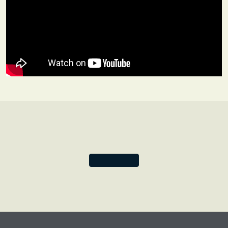
のが、電気自動車、太陽電池パネル、リチウムイオン
電池を専門に手掛けるテスラ社ではないでしょうか。
このデザインのテーマは、ひらめきによるアイデアの
結実です―科学者で発明家であったテスラですが、自
ら語っているように、「三度の飯より本が好き」でし
た。