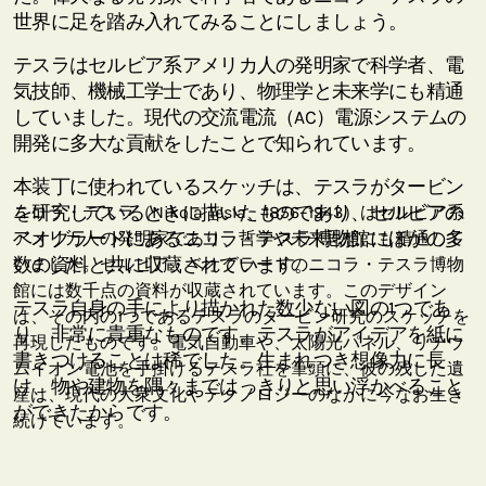
世界に足を踏み入れてみることにしましょう。
テスラはセルビア系アメリカ人の発明家で科学者、電
気技師、機械工学士であり、物理学と未来学にも精通
していました。現代の交流電流（AC）電源システムの
開発に多大な貢献をしたことで知られています。
本装丁に使われているスケッチは、テスラがタービン
を研究しているときに描いたものであり、セルビアの
ニコラ・テスラ（Nikola Tesla、1856–1943）はセルビア系
ベオグラードにあるニコラ・テスラ博物館にほかの多
アメリカ人の発明家であり、哲学や未来思想にも精通して
数の資料と共に収蔵されています。
いました。セルビア・ベオグラードのニコラ・テスラ博物
館には数千点の資料が収蔵されています。このデザイン
テスラ自身の手により描かれた数少ない図の1つであ
は、その内の1つであるテスラのタービン研究のスケッチを
り、非常に貴重なものです。テスラがアイデアを紙に
再現したものです。電気自動車や、太陽光パネル、リチウ
書きつけることは稀でした。生まれつき想像力に長
ムイオン電池を手掛けるテスラ社を筆頭に、彼の残した遺
け、物や建物を隅々まではっきりと思い浮かべること
産は、現代の大衆文化やテクノロジーのなかに今なお生き
ができたからです。
続けています。
テスラの残した遺産は、現在の大衆文化やテクノロジ
ーの中に深く根付いています。その筆頭にあげられる