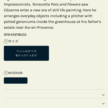
Impressionists.
Terracotta Pots and Flowers
saw
Cézanne enter a new era of still life painting. Here he
arranges everyday objects including a pitcher with
potted geraniums inside the greenhouse at his father’s
estate near Aix-en-Provence.
9781439798355
サイズ
?
ペンシルケース
8¾" × 1¼" × 2¾"
INTERIOR
?