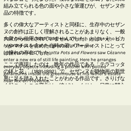
組み立てられる色の面や小さな筆運びが、セザンヌ作
品の特徴です。
多くの偉大なアーティストと同様に、生存中のセザン
ヌの創作は正しく理解されることがあまりなく、一般
大衆から信用されていませんでした。とはいえ、ピカ
Paul Cézanne (1839–1906)
was a French painter who is
ソやマチスを含めた当時の若いアーティストにとって
regarded as one of the greatest of the post-
は憧れの存在でした。
Impressionists.
Terracotta Pots and Flowers
saw Cézanne
enter a new era of still life painting. Here he arranges
ここで再現したのは、晩年の作品である「テラコッタ
everyday objects including a pitcher with potted
の鉢と花」（1891-1892）で、セザンヌが静物画の新世
geraniums inside the greenhouse at his father’s estate
界に足を踏み入れたことがわかる作品です。さりげな
near Aix-en-Provence.
く起こったこの変化は、彼がゆっくりと、日常に関心
を引き戻そうとしながら、個性を表現する新しい形を
求めていたことを裏付けています。
「テラコッタの鉢と花」には、静物の構図について、
セザンヌが熱心に研究したことが表れています。この
ような彼の作品は、日常的な物の組み合わせや調和へ