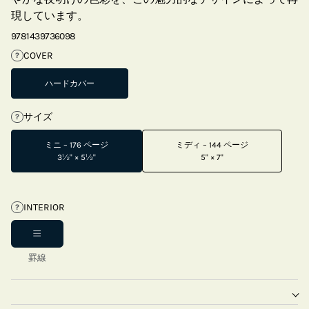
現しています。
9781439736098
COVER
?
ハードカバー
サイズ
?
ミニ – 176 ページ
ミディ – 144 ページ
3½" × 5½"
5" × 7"
INTERIOR
?
罫線