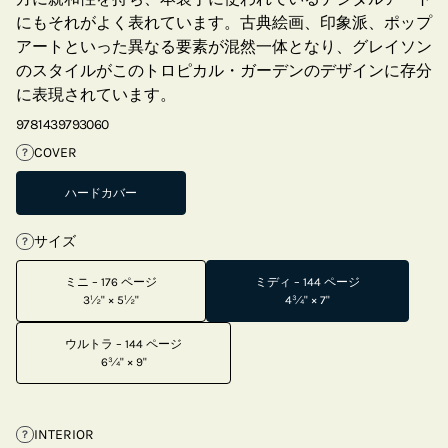
にもそれがよく表れています。古典絵画、印象派、ポップ
アートといった異なる要素が混然一体となり、グレイソン
のスタイルがこのトロピカル・ガーデンのデザインに存分
に表現されています。
9781439793060
COVER
?
ハードカバー
サイズ
?
ミニ – 176 ページ
ミディ – 144 ページ
3½" × 5½"
4¾" × 7"
ウルトラ – 144 ページ
6¾" × 9"
INTERIOR
?