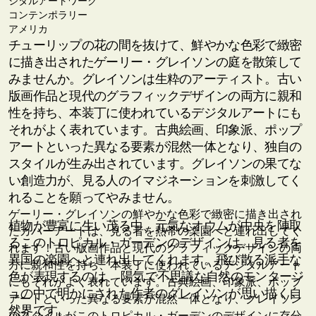
ジタルアートワーク
コンテンポラリー
アメリカ
チューリップの花の間を抜けて、鮮やかな色彩で緻密
に描き出されたゲーリー・グレイソンの庭を散策して
みませんか。グレイソンは生粋のアーティスト。古い
版画作品と現代のグラフィックデザインの両方に親和
性を持ち、本装丁に使われているデジタルアートにも
それがよく表れています。古典絵画、印象派、ポップ
アートといった異なる要素が混然一体となり、独自の
スタイルが生み出されています。グレイソンの果てな
い創造力が、見る人のイマジネーションを刺激してく
れることを願ってやみません。
ゲーリー・グレイソンの鮮やかな色彩で緻密に描き出され
植物が豊富に生い茂る中、元気なオウムが中央を陣取
たカバーアートは、見る者を熱帯の楽園へと連れ出してく
るこのトロピカル・ガーデンのデザインは、見る者を
れます！古い版画作品と現代のグラフィックデザインの両
異国の楽園へと連れ出してくれます。飛び散る派手な
方に親和性を持ち、本装丁に使われているデジタルアート
色が表現するのは、 陽気で不思議な自然のモンタージ
にもそれがよく表れています。古典絵画、印象派、ポップ
ュの中で明かにされた作者のグレイソンが思い描く自
アートといった異なる要素が混然一体となり、グレイソン
然界です。
のスタイルがこのトロピカル・ガーデンのデザインに存分