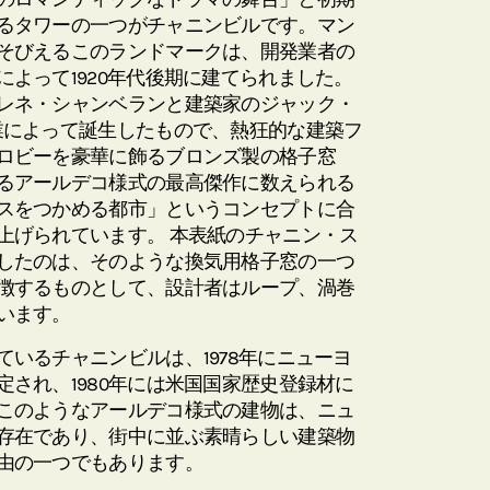
るタワーの一つがチャニンビルです。マン
そびえるこのランドマークは、開発業者の
よって1920年代後期に建てられました。
レネ・シャンベランと建築家のジャック・
業によって誕生したもので、熱狂的な建築フ
ロビーを豪華に飾るブロンズ製の格子窓
るアールデコ様式の最高傑作に数えられる
スをつかめる都市」というコンセプトに合
上げられています。 本表紙のチャニン・ス
したのは、そのような換気用格子窓の一つ
徴するものとして、設計者はループ、渦巻
います。
いるチャニンビルは、1978年にニューヨ
され、1980年には米国国家歴史登録材に
このようなアールデコ様式の建物は、ニュ
存在であり、街中に並ぶ素晴らしい建築物
由の一つでもあります。