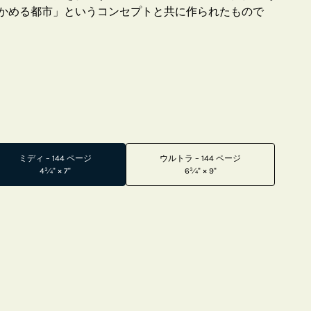
かめる都市」というコンセプトと共に作られたもので
ミディ – 144 ページ
ウルトラ – 144 ページ
4¾" × 7"
6¾" × 9"