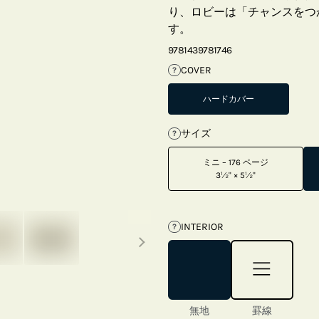
り、ロビーは「チャンスをつ
す。
9781439781746
COVER
?
ハードカバー
サイズ
?
ミニ – 176 ページ
3½" × 5½"
Next thumbnails
INTERIOR
?
無地
罫線