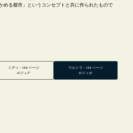
かめる都市」というコンセプトと共に作られたもので
ミディ – 144 ページ
ウルトラ – 144 ページ
4¾" × 7"
6¾" × 9"