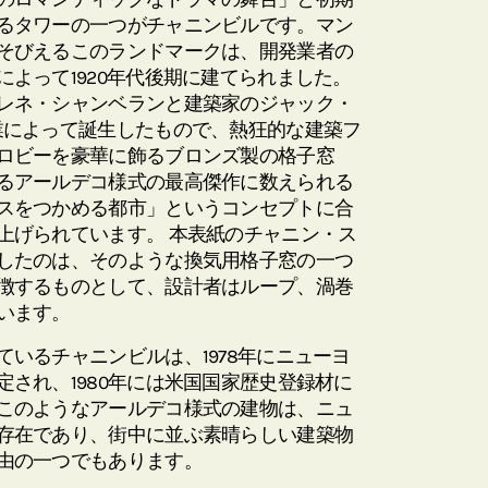
るタワーの一つがチャニンビルです。マン
そびえるこのランドマークは、開発業者の
よって1920年代後期に建てられました。
レネ・シャンベランと建築家のジャック・
業によって誕生したもので、熱狂的な建築フ
ロビーを豪華に飾るブロンズ製の格子窓
るアールデコ様式の最高傑作に数えられる
スをつかめる都市」というコンセプトに合
上げられています。 本表紙のチャニン・ス
したのは、そのような換気用格子窓の一つ
徴するものとして、設計者はループ、渦巻
います。
いるチャニンビルは、1978年にニューヨ
され、1980年には米国国家歴史登録材に
このようなアールデコ様式の建物は、ニュ
存在であり、街中に並ぶ素晴らしい建築物
由の一つでもあります。