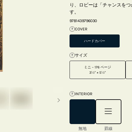
り、ロビーは「チャンスをつ
す。
9781439796030
COVER
?
ハードカバー
サイズ
?
ミニ – 176 ページ
3½" × 5½"
Next thumbnails
INTERIOR
?
無地
罫線