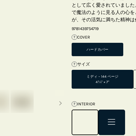
として広く愛されていました
で魔法のように見る人の心を
が、その活気に満ちた精神は
9781439754719
COVER
?
ハードカバー
サイズ
?
ミディ – 144 ページ
4¾" × 7"
Next thumbnails
INTERIOR
?