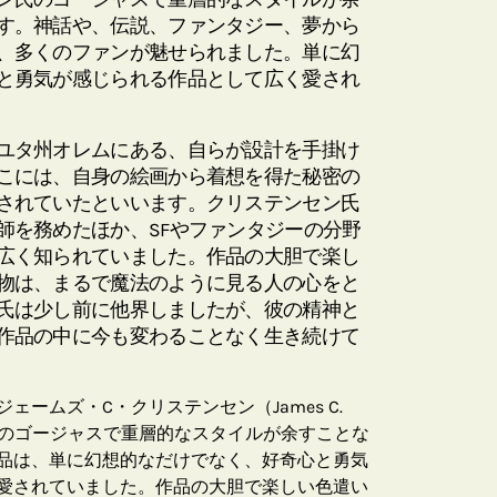
す。神話や、伝説、ファンタジー、夢から
、多くのファンが魅せられました。単に幻
と勇気が感じられる作品として広く愛され
ユタ州オレムにある、自らが設計を手掛け
こには、自身の絵画から着想を得た秘密の
されていたといいます。クリステンセン氏
師を務めたほか、SFやファンタジーの分野
広く知られていました。作品の大胆で楽し
物は、まるで魔法のように見る人の心をと
氏は少し前に他界しましたが、彼の精神と
作品の中に今も変わることなく生き続けて
ームズ・C・クリステンセン（James C.
2017）氏のゴージャスで重層的なスタイルが余すことな
品は、単に幻想的なだけでなく、好奇心と勇気
愛されていました。作品の大胆で楽しい色遣い