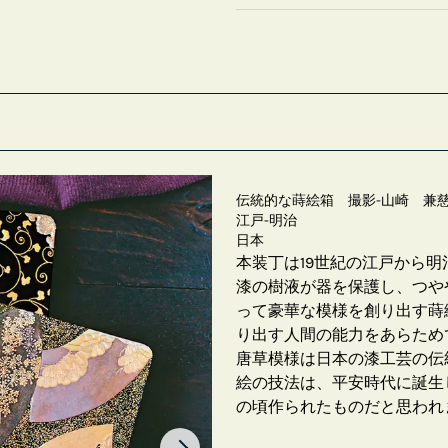
伝統的な蒔絵箱 撮影-山崎 兼
江戸-明治
日本
本装丁は19世紀の江戸から
漆の樹液が器を保護し、つや
って豪華な模様を創り出す蒔
り出す人間の能力をあらため
唐草模様は日本の漆工芸の伝
絵の技法は、平安時代に誕生
の頃作られたものだと思われ