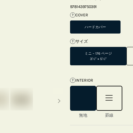
9781439750391
COVER
?
ハードカバー
サイズ
?
ミニ – 176 ページ
3½" × 5½"
INTERIOR
?
Next thumbnails
無地
罫線