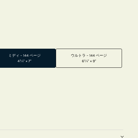
ミディ – 144 ページ
ウルトラ – 144 ページ
4¾" × 7"
6¾" × 9"