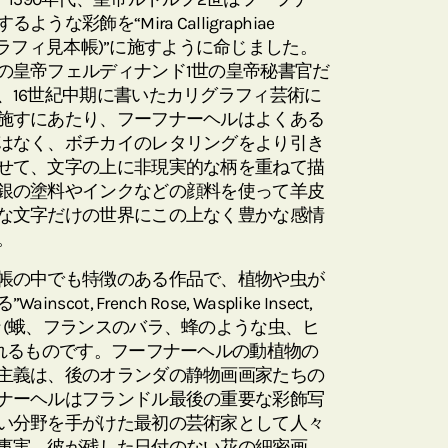
な彩飾を“Mira Calligraphiae
カリグラフィ見本帳)”に施すように命じました。
の皇帝フェルディナンド1世の皇帝秘書官だ
、16世紀中期に書いたカリグラフィ芸術に
施すにあたり、フーフナーヘルはよくある
はなく、ボチカイのレタリングをより引き
せて、文字の上に非現実的な柄を重ねて描
銀の塗料やインクなどの顔料を使って羊皮
な文字だけの世界にこの上なく豊かな感情
。
帳の中でも特徴のある作品で、植物や虫が
t, French Rose, Wasplike Insect,
aterpillar (蛾、フランスのバラ、蜂のような虫、ヒ
られるものです。フーフナーヘルの動植物の
主義は、後のオランダの静物画画家たちの
ナーヘルはフランドル最後の重要な彩飾写
い分野を手がけた最初の芸術家として人々
事実、彼が残した日付のない花の細密画