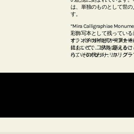
は、単独のものとして世の
す。
“Mira Calligraphiae
彩飾写本として残っている
す。ボチカイとフーフナー
オランダの静物画が発展を遂
において、二人を超えるこ
描くことで、感情に訴えかけ
う。その代わり、カリグラ
れているのがヨーリス・フー
います。現在、原書はアメ
館に所蔵されています。