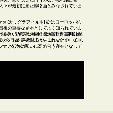
人々が最初に見た静物画とみなされていま
 Monumenta (カリグラフィ見本帳)”はヨーロッパの
最後の重要な見本としてよく知られていま
ヘルという２人の巨匠が活躍した芸術分野
げる前、彩飾家たちは手書きの原稿に動植物を
とができる芸術形式は生まれないでしょ
る力を作品に与えました。このスタイルで知ら
フィと彩飾は互いに高め合う存在となって
フナーへルです。
リカのカリフォルニアにあるゲッティ美術