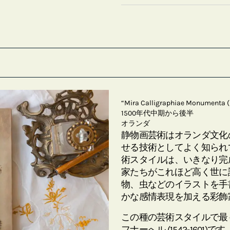
“Mira Calligraphiae Mo
1500年代中期から後半
オランダ
静物画芸術はオランダ文化
せる技術としてよく知られ
術スタイルは、いきなり完
家たちがこれほど高く世に
物、虫などのイラストを手
かな感情表現を加える彩飾
この種の芸術スタイルで最
フナーへル (1542-1601