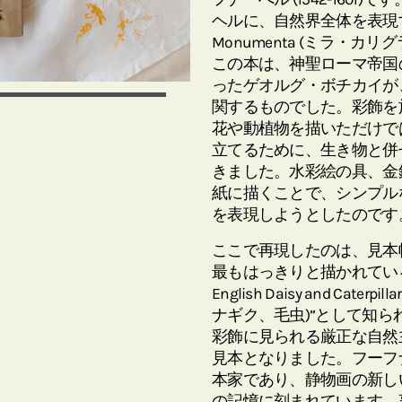
ヘルに、自然界全体を表現するよう
Monumenta (ミラ・
この本は、神聖ローマ帝国
ったゲオルグ・ボチカイが
関するものでした。彩飾を
花や動植物を描いただけで
立てるために、生き物と併
きました。水彩絵の具、金
紙に描くことで、シンプル
を表現しようとしたのです
ここで再現したのは、見本
最もはっきりと描かれている”Wainsco
English Daisy and C
ナギク、毛虫)”として知
彩飾に見られる厳正な自然
見本となりました。フーフ
本家であり、静物画の新し
の記憶に刻まれています。