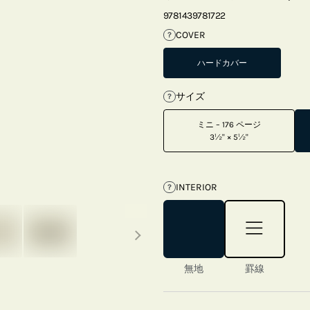
9781439781722
COVER
?
ハードカバー
サイズ
?
ミニ – 176 ページ
3½" × 5½"
INTERIOR
?
Next thumbnails
無地
罫線